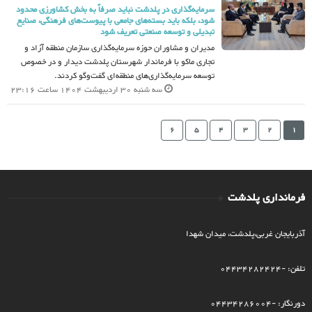
سرمایه‌گذاری در پلدشت نباید صرفاً به بخش کشاورزی محدود
شود، بلکه باید بسته‌های جامعی با پیوست‌های فرهنگی، صنایع
تبدیلی و توسعه صنعتی تعریف شود
مدیران و مشاوران حوزه سرمایه‌گذاری سازمان منطقه آزاد و
تجاری ماکو با فرماندار شهرستان پلدشت دیدار و در خصوص
توسعه سرمایه‌گذاری‌های منطقه‌ای گفت‌وگو کردند.
سه شنبه 30 اردیبهشت 1404 ساعت 23:16
6
5
4
3
2
1
فرمانداری پلدشت
آذربایجان غربی،پلدشت، میدان شهدا
تلفن: -04434282424
دورنگار: -04434286004