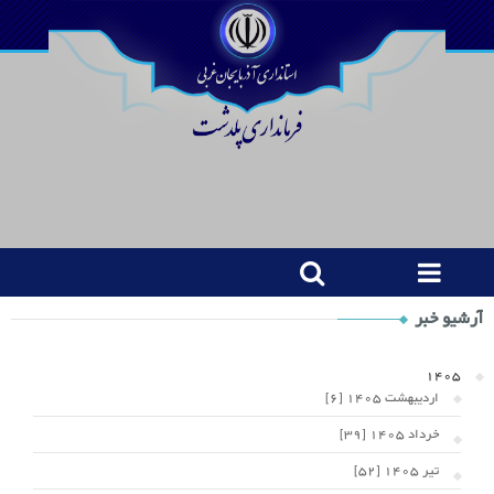
Shop
آرشیو خبر
Category
Widget
1405
اردیبهشت 1405 [6]
خرداد 1405 [39]
تیر 1405 [52]