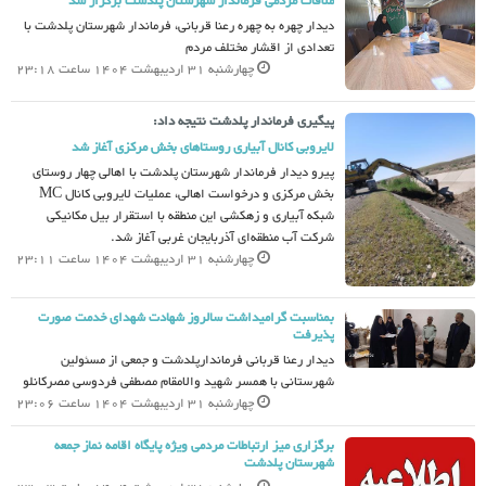
ملاقات مردمی فرماندار شهرستان پلدشت برگزار شد
دیدار چهره به چهره رعنا قربانی، فرماندار شهرستان پلدشت با
تعدادی از اقشار مختلف مردم
چهارشنبه 31 اردیبهشت 1404 ساعت 23:18
پیگیری فرماندار پلدشت نتیجه داد:
لایروبی کانال آبیاری روستاهای بخش مرکزی آغاز شد
پیرو دیدار فرماندار شهرستان پلدشت با اهالی چهار روستای
بخش مرکزی و درخواست اهالی، عملیات لایروبی کانال MC
شبکه آبیاری و زهکشی این منطقه با استقرار بیل مکانیکی
شرکت آب منطقه‌ای آذربایجان غربی آغاز شد.
چهارشنبه 31 اردیبهشت 1404 ساعت 23:11
بمناسبت گرامیداشت سالروز شهادت شهدای خدمت صورت
پذیرفت
دیدار رعنا قربانی فرماندارپلدشت و جمعی از مسئولین
شهرستانی با همسر شهید والامقام مصطفی فردوسی مصرکانلو
چهارشنبه 31 اردیبهشت 1404 ساعت 23:06
برگزاری میز ارتباطات مردمی ویژه پایگاه اقامه نماز جمعه
شهرستان پلدشت