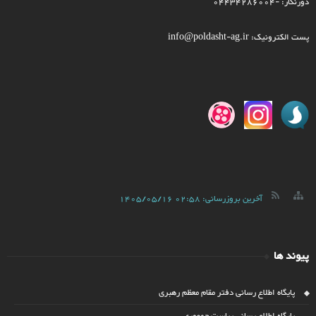
دورنگار: -04434286004
پست الکترونیک: info@poldasht-ag.ir
آخرین بروزرسانی:
1405/05/16 02:58
پیوند ها
پایگاه اطلاع رسانی دفتر مقام معظم رهبری