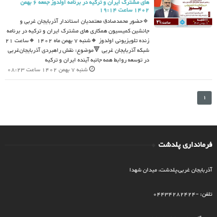
هاى مشترک ایران و ترکیه در برنامه اولدوز جمعه 6 بهمن
1402 ساعت 19:14
🔹حضور محمدصادق معتمدیان استاندار آذربایجان غربى و
جانشین کمیسیون همکارى هاى مشترک ایران و ترکیه در برنامه
زنده تلویزیونى اولدوز 🔸شنبه ٧ بهمن ماه ١٤٠٢ 🔸ساعت 21
شبکه آذربایجان غربى 🔻موضوع: نقش راهبردی آذربایجان‌غربی
در توسعه روابط همه جانبه آینده ایران و ترکیه
شنبه 7 بهمن 1402 ساعت 08:23
1
فرمانداری پلدشت
آذربایجان غربی،پلدشت، میدان شهدا
تلفن: -04434282424