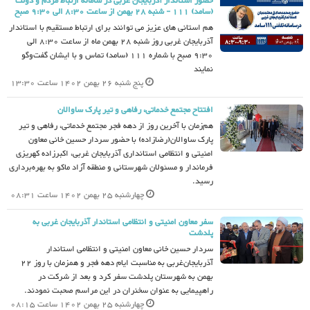
حضور استاندار آذربایجان غربى در سامانه ارتباط مردم و دولت
(سامد) ١١١ - شنبه 28 بهمن از ساعت 8:30 الی 9:30 صبح
هم استانى هاى عزیز می توانند براى ارتباط مستقیم با استاندار
آذربایجان غربى روز شنبه 28 بهمن ماه از ساعت 8:30 الی
9:30 صبح با شماره 111 (سامد) تماس و با ایشان گفت‌وگو
نمایند
پنج شنبه 26 بهمن 1402 ساعت 13:30
افتتاح مجتمع خدماتی، رفاهی و تیر پارک ساوالان
هم‌زمان با آخرین روز از دهه فجر مجتمع خدماتی، رفاهی و تیر
پارک ساوالان(رضازاده) با حضور سردار حسین خانی معاون
امنیتی و انتظامی استانداری آذربایجان غربی، اکبرزاده کهریزی
فرماندار و مسئولان شهرستانی و منطقه آزاد ماکو به بهره‌برداری
رسید.
چهارشنبه 25 بهمن 1402 ساعت 08:31
سفر معاون امنیتی و انتظامی استاندار آذربایجان غربی به
پلدشت
سردار حسین خانی معاون امنیتی و انتظامی استاندار
آذربایجان‌غربی به مناسبت ایام دهه فجر و همزمان با روز 22
بهمن به شهرستان پلدشت سفر کرد و بعد از شرکت در
راهپیمایی به عنوان سخنران در این مراسم صحبت نمودند.
چهارشنبه 25 بهمن 1402 ساعت 08:15