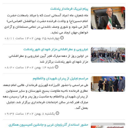
پیام تبریک فرماندار پلدشت
ماه شعبان، ماه اعیاد آسمانی است که با میلاد باسعادت حضرت
امام حسین(ع) و ولادت فرخنده حضرت ابوالفضل العباس(س)
آغاز می شود و شوری وصف ناشدنی در تمامی مسلمانان و آزادی
خواهان جهان ایجاد می نماید.
چهارشنبه 25 بهمن 1402 ساعت 08:11
غبارروبی و عطرافشانی مزار شهدای شهر پلدشت
در اولین روز از دهه مبارک فجر آیین غبارروبی و عطرافشانی
مزار شهدای شهر پلدشت برگزار شد
شنبه 14 بهمن 1402 ساعت 08:20
مراسم تجلیل از پدران شهیدان والامقاوم
طی مراسمی با حضور اکبرزاده کهریزی فرماندار، طالبی امام جمعه،
عطاری فرمانده ناحیه مقاومت بسیج شهرستان و سایر مسئولین
از پدران شهیدان والامقام به مناسبت روز پدر و فرا رسیدن دهه
مبارک فجر که در سالن اجتماعات فرمانداری برگزار شد، تجلیل
بعمل آمد.
یکشنبه 8 بهمن 1402 ساعت 09:36
حضور استاندار آذربایجان غربى و جانشین کمیسیون همکارى