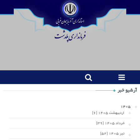
Shop
آرشیو خبر
Category
Widget
1405
اردیبهشت 1405 [6]
خرداد 1405 [39]
تیر 1405 [52]