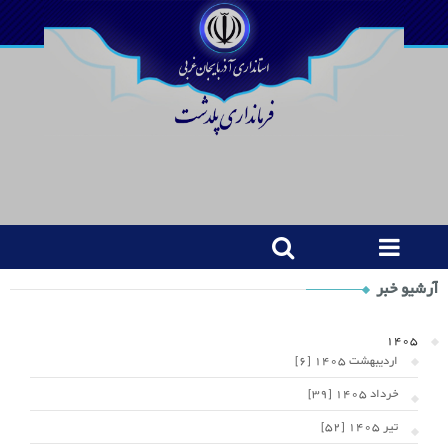
Shop
آرشیو خبر
Category
Widget
1405
اردیبهشت 1405 [6]
خرداد 1405 [39]
تیر 1405 [52]