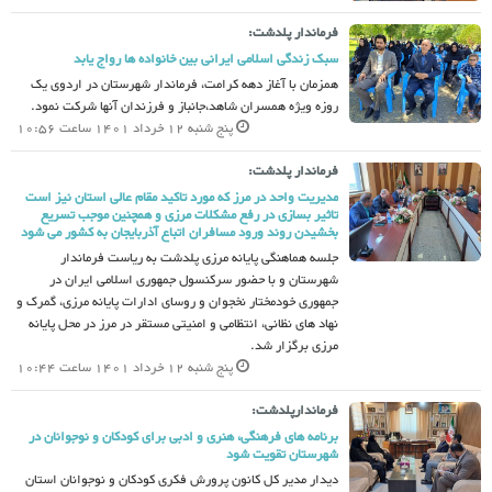
فرماندار پلدشت:
سبک زندگی اسلامی ایرانی بین خانواده ها رواج یابد
همزمان با آغاز دهه کرامت، فرماندار شهرستان در اردوی یک
روزه ویژه همسران شاهد،جانباز و فرزندان آنها شرکت نمود.
پنج شنبه 12 خرداد 1401 ساعت 10:56
فرماندار پلدشت:
مدیریت واحد در مرز که مورد تاکید مقام عالی استان نیز است
تاثیر بسازی در رفع مشکلات مرزی و همچنین موجب تسریع
بخشیدن روند ورود مسافران اتباع آذربایجان به کشور می شود
جلسه هماهنگی پایانه مرزی پلدشت به ریاست فرماندار
شهرستان و با حضور سرکنسول جمهوری اسلامی ایران در
جمهوری خودمختار نخجوان و روسای ادارات پایانه مرزی، گمرک و
نهاد های نظانی، انتظامی و امنیتی مستقر در مرز در محل پایانه
مرزی برگزار شد.
پنج شنبه 12 خرداد 1401 ساعت 10:44
فرماندارپلدشت:
برنامه های فرهنگی، هنری و ادبی برای کودکان و نوجوانان در
شهرستان تقویت شود
دیدار مدیر کل کانون پرورش فکری کودکان و نوجوانان استان