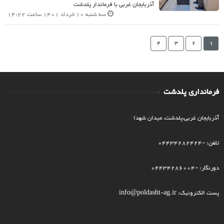
آذربایجان غربی با فرماندار پلدشت
سه شنبه 10 خرداد 1401 ساعت 14:22
4
3
2
1
فرمانداری پلدشت
آذربایجان غربی،پلدشت، میدان شهدا
تلفن: -04434282424
دورنگار: -04434286004
پست الکترونیک: info@poldasht-ag.ir