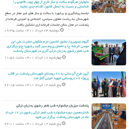
متولیان هرگونه ساخت و ساز خارج از چهار چوب قانونی را
شناسایی و نسبت به اعمال قانون اقدام جدی نمایند
جلسه پیشگیری و برخورد با ساخت و ساز های غیر مجاز در سطح
شهرستان به ریاست معاون سیاسی، اجتماعی و امنیتی فرماندار
پلدشت در محل سالن جلسات فرمانداری تشکیل یافت.
دوشنبه 23 خرداد 1401 ساعت 09:35
آلبوم تصویری/ حضور خادمین حرم ملکوتی حضرت علی ابن
موسی الرضا( ع) و حاملان پرچم سبز گنبد رضوی( ع)و برگزاری
شب شعر رضوی به زبان ترکی آذری در شهرستان پلدشت
چهارشنبه 18 خرداد 1401 ساعت 10:58
آیین طرح آبرسانی به 28 روستای شهرستان پلدشت در قالب
پروژه 106روستایی شهید امینی آغاز شد
پنج شنبه 12 خرداد 1401 ساعت 22:05
پلدشت میزبان جشنواره شب شعر رضوی به زبان ترکی
شانزدهمین دوره جشنواره شب شعر ترکی رضوی در 17 خرداد
ماه در شهرستان پلدشت برگزار می شود
پنج شنبه 12 خرداد 1401 ساعت 22:01