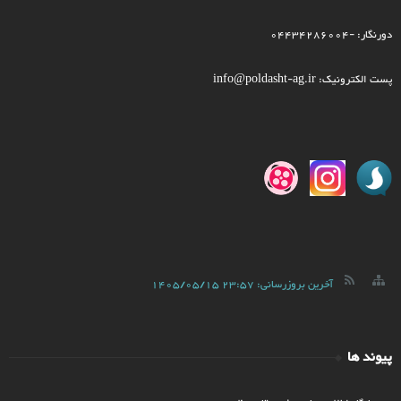
دورنگار: -04434286004
پست الکترونیک: info@poldasht-ag.ir
آخرین بروزرسانی:
1405/05/15 23:57
پیوند ها