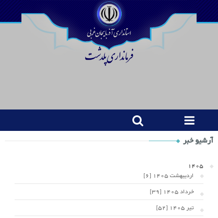
Shop
آرشیو خبر
Category
Widget
1405
اردیبهشت 1405 [6]
خرداد 1405 [39]
تیر 1405 [52]