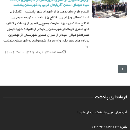
گزارش تصویری از سفر یک روزه سردار شهسواری فرمانده
سپاه شهدای استان آذربایجان غربی به شهرستان پلدشت
افتتاح طرح ساماندهی مزار شهدای شهر پلدشت _ کلنگ زنی
احداث سالن ورزشی _ افتتاح 15 واحد مسکن مددجویی _
افتتاح ساختمان حوزه مقاومت بسیج _ تقدیر از زحمات و تلاش
های صفری فرماندار شهرستان _ دیدار ازخانواده شهید تیمور
مصرکانلو میلان_دیدار از سران عشایر شهرستان از مهمترین
برنامه های سفر یک روزه سردار شهسواری به شهرستان پلدشت
بود.
سه شنبه 13 خرداد 1399 ساعت 11:01
1
فرمانداری پلدشت
آذربایجان غربی،پلدشت، میدان شهدا
تلفن: -04434282424