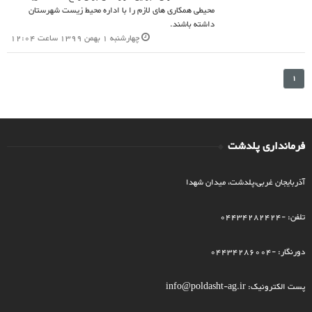
محیطی همکاری های لازم را با اداره محیط زیست شهرستان
داشته باشند.
چهارشنبه 1 بهمن 1399 ساعت 12:04
1
فرمانداری پلدشت
آذربایجان غربی،پلدشت، میدان شهدا
تلفن: -04434282424
دورنگار: -04434286004
پست الکترونیک: info@poldasht-ag.ir