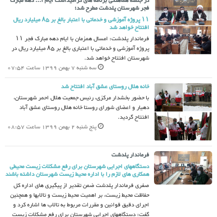
در جلسه هماهنگی برنامه های گرامیداشت ایام ا... دهه مبارک
فجر شهرستان پلدشت مطرح شد؛
۱۱ پروژه آموزشی و خدماتی با اعتبار بالغ بر ۸۵ میلیارد ریال
افتتاح خواهد شد
فرماندار پلدشت: امسال همزمان با ایام دهه مبارک فجر ۱۱
پروژه آموزشی و خدماتی با اعتباری بالغ بر ۸۵ میلیارد ریال در
شهرستان افتتاح خواهد شد.
سه شنبه 7 بهمن 1399 ساعت 07:54
خانه هلال روستای عشق آباد افتتاح شد
با حضور بخشدار مرکزی، رئیس جمعیت هلال احمر شهرستان،
دهیار و اعضای شورای روستا خانه هلال روستای عشق آباد
افتتاح گردید.
پنج شنبه 2 بهمن 1399 ساعت 08:57
فرماندار پلدشت
دستگاههای اجرایی شهرستان برای رفع مشکلات زیست محیطی
همکاری های لازم را با اداره محیط زیست شهرستان داشته باشند
صفری فرماندار پلدشت ضمن تقدیر از پیگیری های اداره کل
حفاظت محیط زیست، بر اهمیت محیط زیست و تالابها و همچنین
اجرای دقیق قوانین و مقررات مربوط به تالاب ها اشاره کرد و
گفت: دستگاههای اجرایی شهرستان برای رفع مشکلات زیست