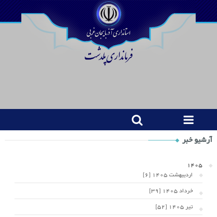
Shop
آرشیو خبر
Category
Widget
1405
اردیبهشت 1405 [6]
خرداد 1405 [39]
تیر 1405 [52]