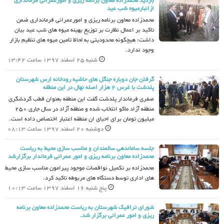
بازدید محمدزاده معاون برنامه ریزی و امورعمرانی فرمانداری
ازانبارمیوه شب عید
محمدزاده معاون برنامه ریزی و امورعمرانی فرمانداری ضمن
تاکید بر اعمال نظارت بر توزیع بهینه میوه های شب عید بیان
داشت: هیچگونه محدودیتی به لحاظ تامین میوه های تنظیم بازار
وجود ندارد.
شنبه 25 اسفند 1397 ساعت 13:42
گرفتن جان دوباره جنگل های حاشیه رودخانه ارس شهرستان
پلدشت با غرس 2 هزار اصله نهال در این منطقه
صفری فرماندار پلدشت گفت این منطقه بعنوان قطب گردشگری
منطقه آزاد ماکو انتخاب شده و منطقه آزاد در سال جاری 250
میلیون تومان برای احیای ان منطقه اعتبار اختصاص داده است.
دوشنبه 20 اسفند 1397 ساعت 08:13
جلسه ساماندهی سالمندان و مناسب سازی محیط به ریاست
محمدزاده معاون برنامه ریزی و امور عمرانی فرماندار برگزارشد
محمدزاده بر تکمیل نواقصات موجود پیرامون مناسب سازی محیط
های اداری توسط دستگاه های مربوطه تاکید کرد.
پنج شنبه 16 اسفند 1397 ساعت 10:13
شورای ترافیک شهرستان به ریاست محمدزاده معاون برنامه
ریزی و امور عمرانی برگزار شد.