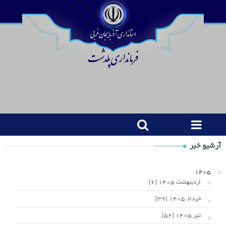
Shop
آرشیو خبر
Category
Widget
1405
اردیبهشت 1405 [6]
خرداد 1405 [39]
تیر 1405 [52]