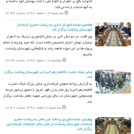
خانواره بالغ بر ۶هزار و 653 نفر را تحت پوشش خود داشته و
به آنها خدمات ارائه می کند.
سه شنبه 14 اسفند 1397 ساعت 14:43
هفتمین جلسه شورای اداری به ریاست صفری فرماندار
شهرستان پلدشت برگزار شد
وی گفت: در دو سال اخیر در بخش کشاورزی نزدیک به 3 هزار
میلیارد تومان اعتبار تخصیص یافته است. که امید واریم با اتمام
پروژه ها در این حوزه شاهد رشد و شکوفایی شهرستان پلدشت
باشیم.
یکشنبه 12 اسفند 1397 ساعت 14:36
چشن میلاد حضرت فاطمه زهرا(س) در شهرستان پلدشت برگزار
شد.
به گزارش روابط عمومی فرمانداری، چشن بزرگ میلاد حضرت
فاطمه زهرا(س) روز مادر و زن ظهر امروز با حضور پرشور مردم
ومسئولین شهرستان در سالن ورزشی شهید باهنر پلدشت برگزار
شد.
سه شنبه 7 اسفند 1397 ساعت 17:40
چهارمین جلسه شورای پدافند غیر عامل به ریاست صفری
فرماندار شهرستان پلدشت در محل سالن اجتماعات فرمانداری
برگزار شد.