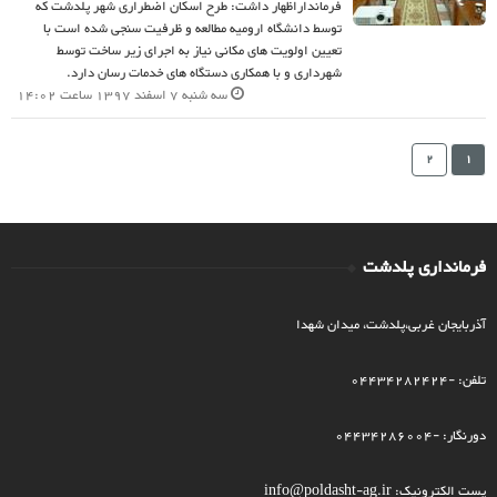
فرمانداراظهار داشت: طرح اسکان اضطراری شهر پلدشت که
توسط دانشگاه ارومیه مطالعه و ظرفیت سنجی شده است با
تعیین اولویت های مکانی نیاز به اجرای زیر ساخت توسط
شهرداری و با همکاری دستگاه های خدمات رسان دارد.
سه شنبه 7 اسفند 1397 ساعت 14:02
2
1
فرمانداری پلدشت
آذربایجان غربی،پلدشت، میدان شهدا
تلفن: -04434282424
دورنگار: -04434286004
پست الکترونیک: info@poldasht-ag.ir